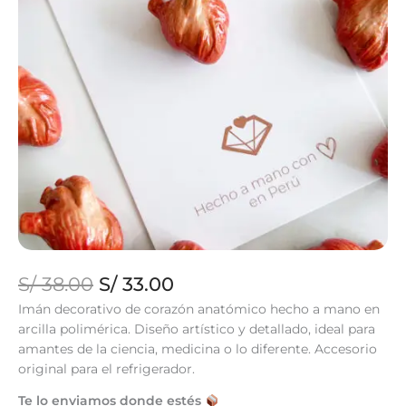
El
El
S/
38.00
S/
33.00
precio
precio
Imán decorativo de corazón anatómico hecho a mano en
original
actual
arcilla polimérica. Diseño artístico y detallado, ideal para
era:
es:
amantes de la ciencia, medicina o lo diferente. Accesorio
S/ 38.00.
S/ 33.00.
original para el refrigerador.
Te lo enviamos donde estés