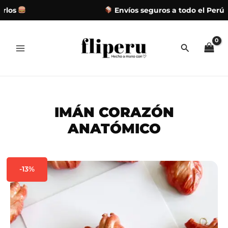
los
Envíos seguros a todo el Perú
Ir
al
contenido
IMÁN CORAZÓN
ANATÓMICO
-13%