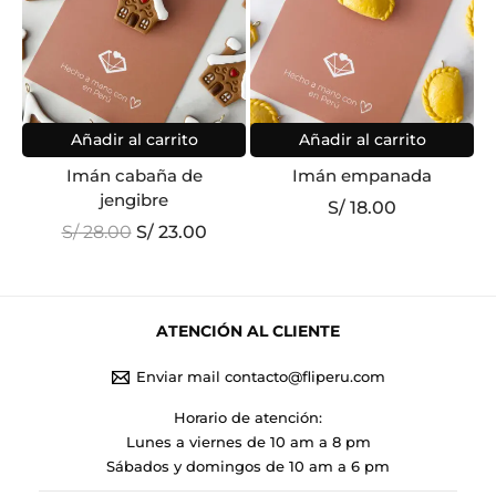
Añadir al carrito
Añadir al carrito
Imán cabaña de
Imán empanada
jengibre
S/
18.00
El
El
S/
28.00
S/
23.00
precio
precio
original
actual
era:
es:
S/ 28.00.
S/ 23.00.
ATENCIÓN AL CLIENTE
Enviar mail contacto@fliperu.com
Horario de atención:
Lunes a viernes de 10 am a 8 pm
Sábados y domingos de 10 am a 6 pm