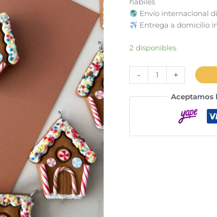
hábiles
Envío internacional d
Entrega a domicilio in
2 disponibles
Imán
-
+
casa
de
Aceptamos l
jengibre
con
chispas
cantidad