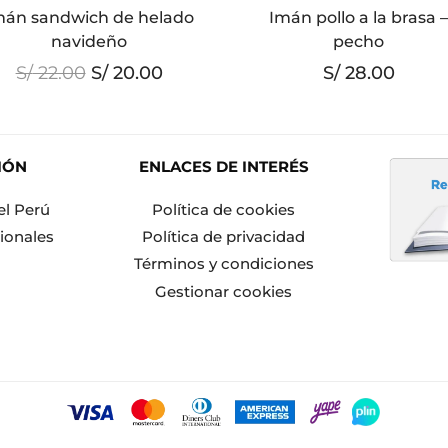
mán sandwich de helado
Imán pollo a la brasa 
navideño
pecho
El
El
S/
22.00
S/
20.00
S/
28.00
precio
precio
original
actual
era:
es:
S/ 22.00.
S/ 20.00.
IÓN
ENLACES DE INTERÉS
el Perú
Política de cookies
ionales
Política de privacidad
Términos y condiciones
Gestionar cookies