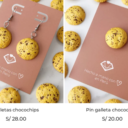
se
puede
elegir
en
la
página
de
produc
lletas chocochips
Pin galleta choco
S/
28.00
S/
20.00