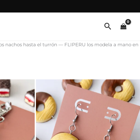
e los nachos hasta el turrón — FLIPERU los modela a mano en