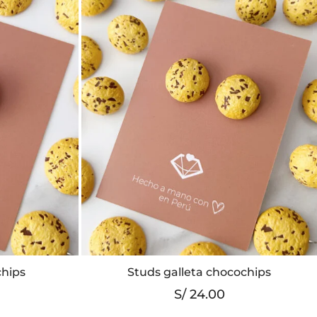
n
to
chips
Studs galleta chocochips
S/
24.00