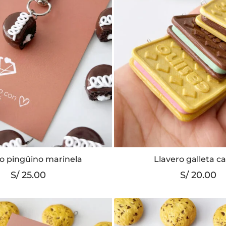
Este
o pingüino marinela
Llavero galleta c
produc
S/
25.00
S/
20.00
tiene
múltipl
variant
Las
opcion