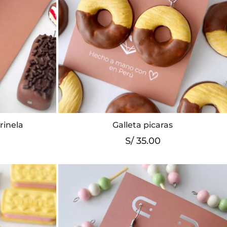
rinela
Galleta picaras
S/
35.00