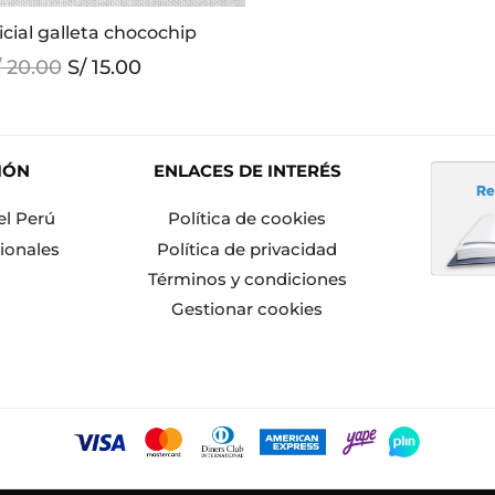
Este
nicial galleta chocochip
producto
El
El
/
20.00
S/
15.00
tiene
precio
precio
múltiples
original
actual
variantes.
era:
es:
Las
S/ 20.00.
S/ 15.00.
IÓN
ENLACES DE INTERÉS
opciones
se
el Perú
Política de cookies
pueden
ionales
Política de privacidad
elegir
Términos y condiciones
en
Gestionar cookies
la
página
de
producto