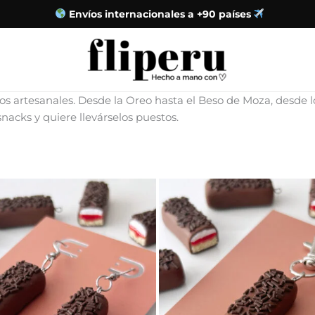
Envíos internacionales a +90 países
orios artesanales. Desde la Oreo hasta el Beso de Moza, desd
snacks y quiere llevárselos puestos.