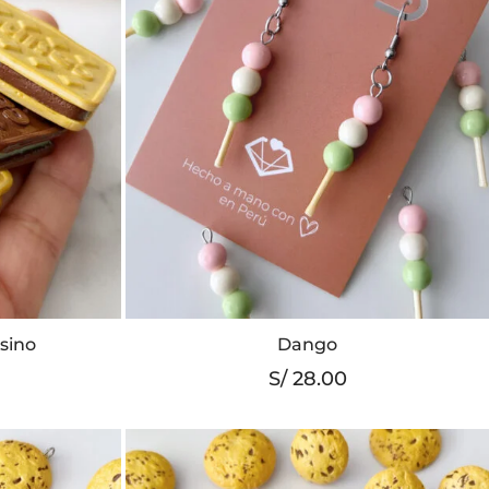
asino
Dango
to
S/
28.00
es
es.
es