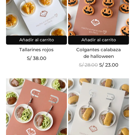
Añadir al carrito
Añadir al carrito
Tallarines rojos
Colgantes calabaza
de halloween
S/
38.00
El
El
S/
28.00
S/
23.00
precio
precio
original
actual
era:
es:
S/ 28.00.
S/ 23.0