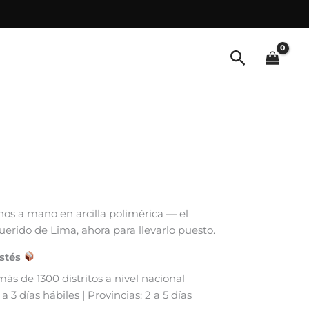
hos a mano en arcilla polimérica — el
uerido de Lima, ahora para llevarlo puesto.
estés
s de 1300 distritos a nivel nacional
 3 días hábiles | Provincias: 2 a 5 días