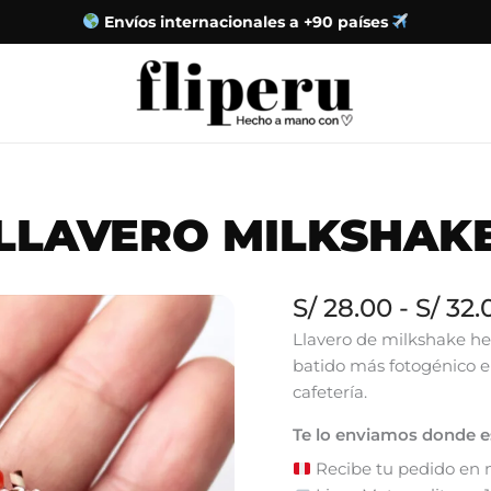
s a +90 países
LLAVERO MILKSHAK
S/
28.00
-
S/
32.
Llavero de milkshake he
batido más fotogénico e
cafetería.
Te lo enviamos donde 
Recibe tu pedido en má