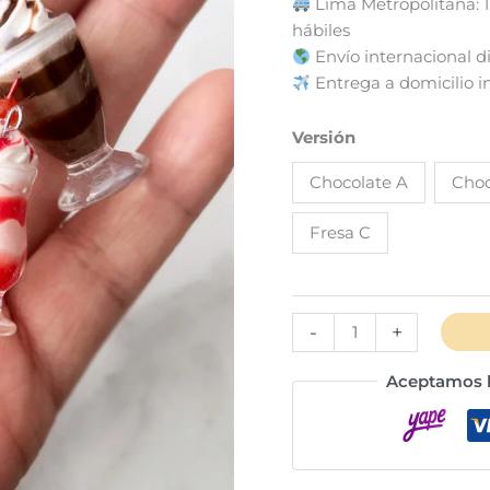
Lima Metropolitana: 1 a
hábiles
Envío internacional d
Entrega a domicilio in
Versión
Chocolate A
Choc
Fresa C
Llavero
-
+
milkshake
cantidad
Aceptamos l