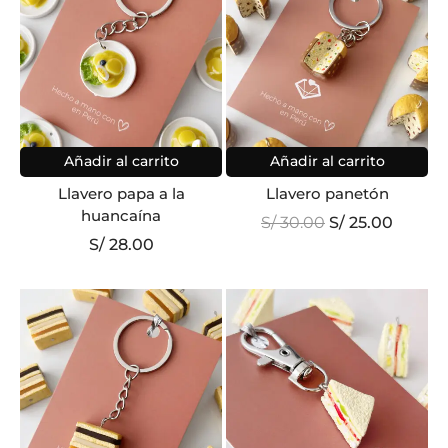
Añadir al carrito
Añadir al carrito
Llavero papa a la
Llavero panetón
huancaína
El
El
S/
30.00
S/
25.00
precio
precio
S/
28.00
original
actual
era:
es:
S/ 30.00.
S/ 25.0