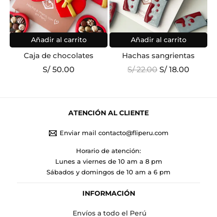
Añadir al carrito
Añadir al carrito
Caja de chocolates
Hachas sangrientas
El
El
S/
50.00
S/
22.00
S/
18.00
precio
precio
original
actual
era:
es:
S/ 22.00.
S/ 18.0
ATENCIÓN AL CLIENTE
Enviar mail contacto@fliperu.com
Horario de atención:
Lunes a viernes de 10 am a 8 pm
Sábados y domingos de 10 am a 6 pm
INFORMACIÓN
Envíos a todo el Perú